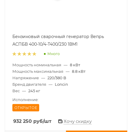
Бензиновый сварочный генератор Вепрь
АСПБВ 400-10/4-Т400/230 1ВМ1
Много
Мощность номинальная
—
8 кВт
Мощность максимальная
—
8.8 кВт
Напряжение
—
220/380 В
Бренд двигателя
—
Loncin
Вес
—
245 кг
Исполнение:
ОТКРЫТОЕ
932 250
руб
/шт
Хочу скидку