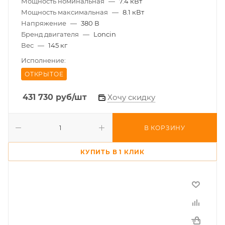
Мощность номинальная
—
7.4 кВт
Мощность максимальная
—
8.1 кВт
Напряжение
—
380 В
Бренд двигателя
—
Loncin
Вес
—
145 кг
Исполнение:
ОТКРЫТОЕ
431 730
руб
/шт
Хочу скидку
В КОРЗИНУ
КУПИТЬ В 1 КЛИК