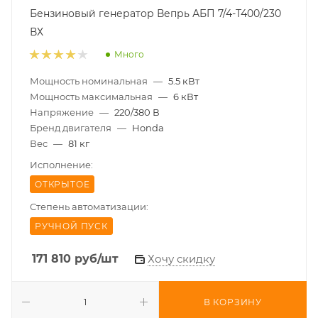
Бензиновый генератор Вепрь АБП 7/4-Т400/230
ВХ
Много
Мощность номинальная
—
5.5 кВт
Мощность максимальная
—
6 кВт
Напряжение
—
220/380 В
Бренд двигателя
—
Honda
Вес
—
81 кг
Исполнение:
ОТКРЫТОЕ
Степень автоматизации:
РУЧНОЙ ПУСК
171 810
руб
/шт
Хочу скидку
В КОРЗИНУ