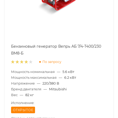
Бензиновый генератор Вепрь АБ 7/4-Т400/230
ВМ8-Б
По запросу
Мощность номинальная
—
5.6 кВт
Мощность максимальная
—
6.2 кВт
Напряжение
—
220/380 В
Бренд двигателя
—
Mitsubishi
Вес
—
82 кг
Исполнение:
ОТКРЫТОЕ