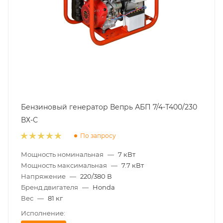
Бензиновый генератор Вепрь АБП 7/4-Т400/230
ВХ-С
По запросу
Мощность номинальная
—
7 кВт
Мощность максимальная
—
7.7 кВт
Напряжение
—
220/380 В
Бренд двигателя
—
Honda
Вес
—
81 кг
Исполнение: